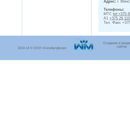
Адрес:
г. Минс
Телефоны:
МТС
tel:+375 
A1
+375 29 110
Тел. Факс +375
Создание и прод
сайтов
2010-14 © ООО «СитиАртДекор»