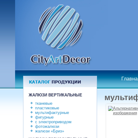
Главна
ЖАЛЮЗИ ВЕРТИКАЛЬНЫЕ
мульти
тканевые
пластиковые
мультифактурные
фигурные
с электроприводом
фотожалюзи
жалюзи «Бриз»